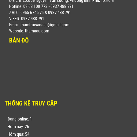
Địa chỉ: 253/38 Nguyễn Văn Luông, Phường Bình Phú, Tp.HCM
Hotline: 08.68.100.773 - 0937.488.791
ZALO: 0965.674.575 & 0937.488.791
VIBER: 0937.488.791
Email: thamtraisanaau@gmail.com
Website: thamaau.com
BẢN ĐỒ
THỐNG KÊ TRUY CẬP
Đang online: 1
Hôm nay: 26
Hôm qua: 54