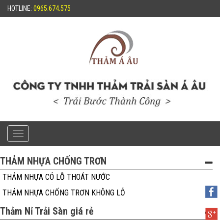
HOTLINE:
0965.674.575
Toggle
navigation
THẢM NHỰA CHỐNG TRƠN
THẢM NHỰA CÓ LỖ THOÁT NƯỚC
THẢM NHỰA CHỐNG TRƠN KHÔNG LỖ
Thảm Nỉ Trải Sàn giá rẻ