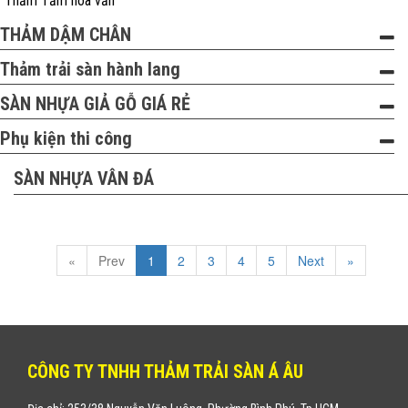
Thảm Tấm hoa văn
THẢM DẬM CHÂN
Thảm trải sàn hành lang
SÀN NHỰA GIẢ GỖ GIÁ RẺ
Phụ kiện thi công
SÀN NHỰA VÂN ĐÁ
«
Prev
1
2
3
4
5
Next
»
CÔNG TY TNHH THẢM TRẢI SÀN Á ÂU