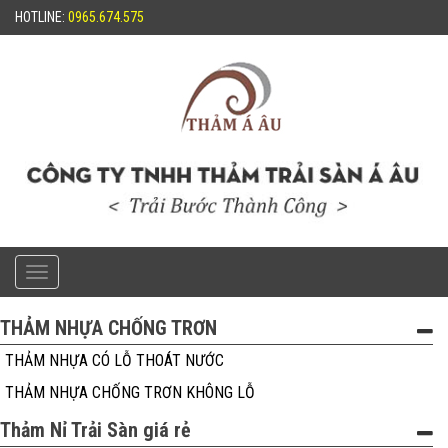
HOTLINE:
0965.674.575
Toggle
navigation
THẢM NHỰA CHỐNG TRƠN
THẢM NHỰA CÓ LỖ THOÁT NƯỚC
THẢM NHỰA CHỐNG TRƠN KHÔNG LỖ
Thảm Nỉ Trải Sàn giá rẻ