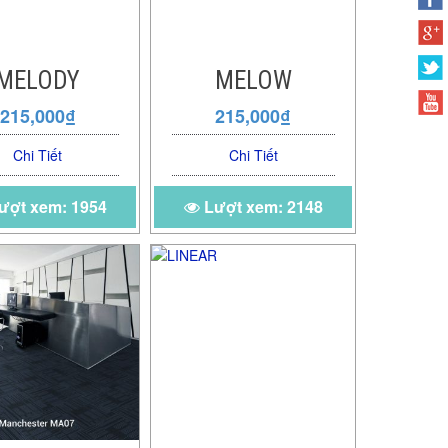
MELODY
MELOW
215,000₫
215,000₫
Chi Tiết
Chi Tiết
ượt xem: 1954
Lượt xem: 2148