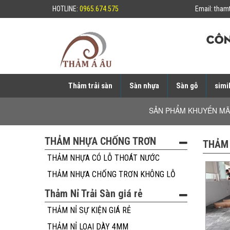
HOTLINE:
0965.674.575
Email:
tham
Thảm trải sàn
Sàn nhựa
Sàn gỗ
simil
SẢN PHẨM KHUYẾN MÃ
THẢM NHỰA CHỐNG TRƠN
THẢM
THẢM NHỰA CÓ LỖ THOÁT NƯỚC
THẢM NHỰA CHỐNG TRƠN KHÔNG LỖ
Thảm Nỉ Trải Sàn giá rẻ
THẢM NỈ SỰ KIỆN GIÁ RẺ
THẢM NỈ LOẠI DÀY 4MM