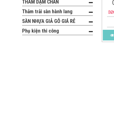
THẢM DẬM CHÂN
Thảm trải sàn hành lang
32
SÀN NHỰA GIẢ GỖ GIÁ RẺ
Phụ kiện thi công