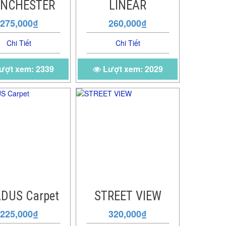
NCHESTER
LINEAR
275,000₫
260,000₫
Chi Tiết
Chi Tiết
ượt xem: 2339
Lượt xem: 2029
DUS Carpet
STREET VIEW
225,000₫
320,000₫