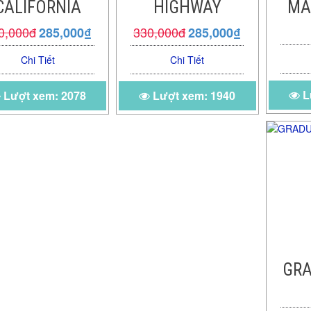
CALIFORNIA
HIGHWAY
MA
0,000đ
330,000đ
285,000₫
285,000₫
Chi Tiết
Chi Tiết
L
Lượt xem: 2078
Lượt xem: 1940
GRA