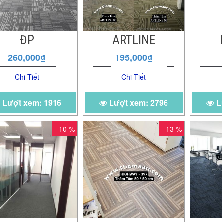
ĐP
ARTLINE
260,000₫
195,000₫
Chi Tiết
Chi Tiết
Lượt xem: 1916
Lượt xem: 2796
L
- 10 %
- 13 %