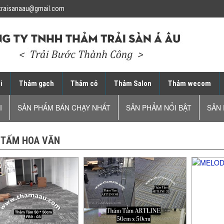
traisanaau@gmail.com
i
Thảm gạch
Thảm cỏ
Thảm Salon
Thảm wecom
I
SẢN PHẨM BÁN CHẠY NHẤT
SẢN PHẨM NỔI BẬT
SẢN 
 TẤM HOA VĂN