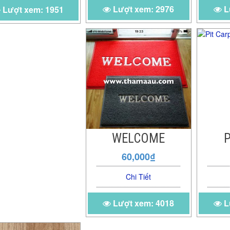
Lượt xem: 2976
L
Lượt xem: 1951
WELCOME
P
60,000₫
Chi Tiết
Lượt xem: 4018
L