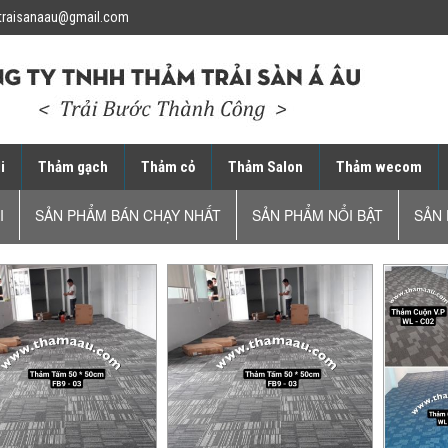
traisanaau@gmail.com
i
Thảm gạch
Thảm cỏ
Thảm Salon
Thảm wecom
I
SẢN PHẨM BÁN CHẠY NHẤT
SẢN PHẨM NỔI BẬT
SẢN 