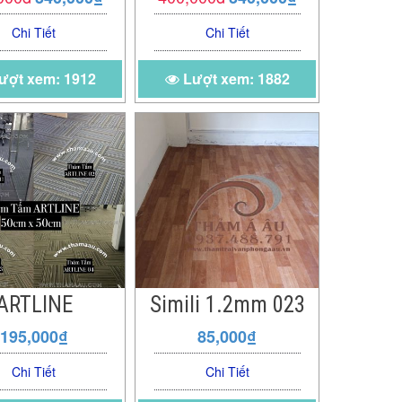
Chi Tiết
Chi Tiết
ượt xem: 1912
Lượt xem: 1882
ARTLINE
Simili 1.2mm 023
195,000₫
85,000₫
Chi Tiết
Chi Tiết