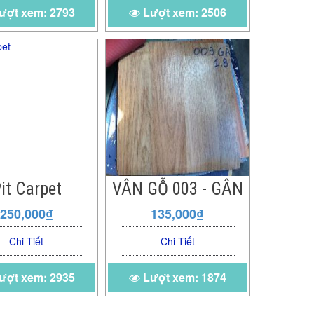
ượt xem: 2793
Lượt xem: 2506
it Carpet
VÂN GỖ 003 - GÂN
250,000₫
135,000₫
Chi Tiết
Chi Tiết
ượt xem: 2935
Lượt xem: 1874