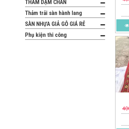
THẢM DẬM CHÂN
Thảm trải sàn hành lang
SÀN NHỰA GIẢ GỖ GIÁ RẺ
Phụ kiện thi công
40