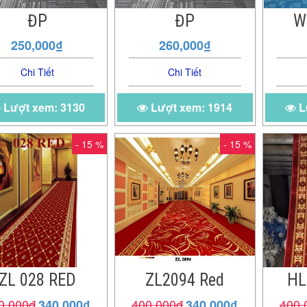
ĐP
ĐP
W
250,000₫
260,000₫
Chi Tiết
Chi Tiết
Lượt xem: 3130
Lượt xem: 1914
L
- 15 %
- 15 %
ZL 028 RED
ZL2094 Red
HL
0,000đ
400,000đ
400,
340,000₫
340,000₫