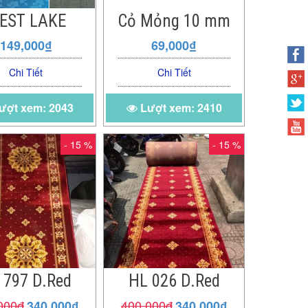
EST LAKE
Cỏ Mỏng 10 mm
149,000₫
69,000₫
Chi Tiết
Chi Tiết
ượt xem: 2043
Lượt xem: 2410
- 15 %
- 15 %
 797 D.Red
HL 026 D.Red
000đ
400,000đ
340,000₫
340,000₫