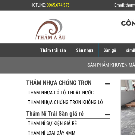
HOTLINE:
0965.674.575
Email:
tham
Thảm trải sàn
Sàn nhựa
Sàn gỗ
simil
SẢN PHẨM KHUYẾN MÃ
THẢM NHỰA CHỐNG TRƠN
THẢM NHỰA CÓ LỖ THOÁT NƯỚC
THẢM NHỰA CHỐNG TRƠN KHÔNG LỖ
Thảm Nỉ Trải Sàn giá rẻ
THẢM NỈ SỰ KIỆN GIÁ RẺ
THẢM NỈ LOẠI DÀY 4MM