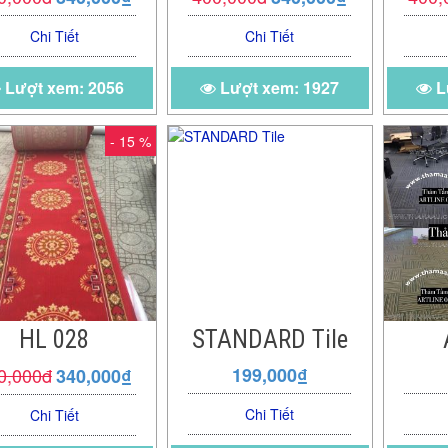
Chi Tiết
Chi Tiết
Lượt xem: 2056
Lượt xem: 1927
L
- 15 %
HL 028
STANDARD Tile
0,000đ
199,000₫
340,000₫
Chi Tiết
Chi Tiết