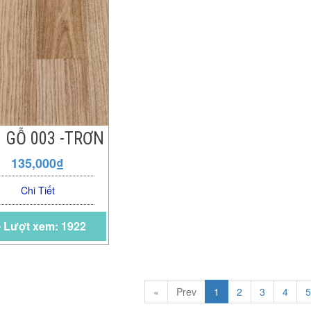
 GỖ 003 -TRƠN
135,000₫
Chi Tiết
Lượt xem: 1922
«
Prev
1
2
3
4
5