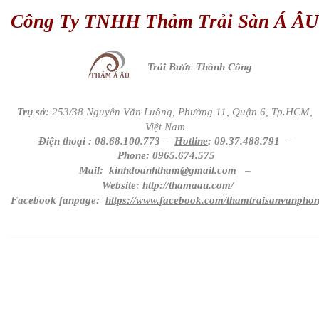
Công Ty TNHH Thảm Trải Sàn Á ÂU
Trải Bước Thành Công
Trụ sở
: 253/38 Nguyễn Văn Luông, Phường 11, Quận 6, Tp.HCM,
Việt Nam
Điện thoại :
08.68.100.773
–
Hotline
:
09.37.488.791
–
Phone
:
0965.674.575
Mail:
kinhdoanhtham@gmail.com
–
Website
:
http://thamaau.com/
Facebook
fanpage
:
https://www.facebook.com/thamtraisanvanphon