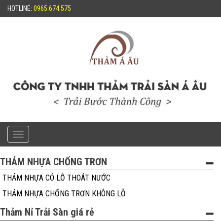
HOTLINE:
0965.674.575
Toggle
navigation
THẢM NHỰA CHỐNG TRƠN
THẢM NHỰA CÓ LỖ THOÁT NƯỚC
THẢM NHỰA CHỐNG TRƠN KHÔNG LỖ
Thảm Nỉ Trải Sàn giá rẻ