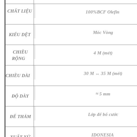
CHẤT LIỆU
100%BCF Olefin
Móc Vòng
KIỂU DỆT
CHIỀU
4 M (mét)
RỘNG
30 M ↔ 35 M (mét)
CHIỀU DÀI
≈ 5 mm
ĐỘ DÀY
Lớp đế bố cước
ĐẾ THẢM
IDONESIA